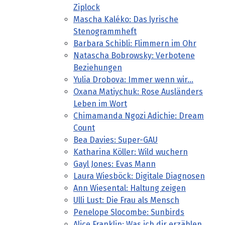
Ziplock
Mascha Kaléko: Das lyrische
Stenogrammheft
Barbara Schibli: Flimmern im Ohr
Natascha Bobrowsky: Verbotene
Beziehungen
Yulia Drobova: Immer wenn wir...
Oxana Matiychuk: Rose Ausländers
Leben im Wort
Chimamanda Ngozi Adichie: Dream
Count
Bea Davies: Super-GAU
Katharina Köller: Wild wuchern
Gayl Jones: Evas Mann
Laura Wiesböck: Digitale Diagnosen
Ann Wiesental: Haltung zeigen
Ulli Lust: Die Frau als Mensch
Penelope Slocombe: Sunbirds
Alice Franklin: Was ich dir erzählen