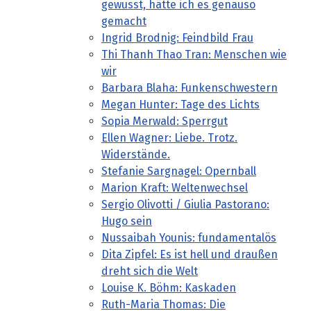
gewusst, hätte ich es genauso
gemacht
Ingrid Brodnig: Feindbild Frau
Thi Thanh Thao Tran: Menschen wie
wir
Barbara Blaha: Funkenschwestern
Megan Hunter: Tage des Lichts
Sopia Merwald: Sperrgut
Ellen Wagner: Liebe. Trotz.
Widerstände.
Stefanie Sargnagel: Opernball
Marion Kraft: Weltenwechsel
Sergio Olivotti / Giulia Pastorano:
Hugo sein
Nussaibah Younis: fundamentalös
Dita Zipfel: Es ist hell und draußen
dreht sich die Welt
Louise K. Böhm: Kaskaden
Ruth-Maria Thomas: Die