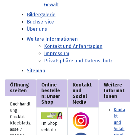
Gewalt
Bildergalerie
Buchservice
Über uns
Weitere Informationen
Kontakt und Anfahrtsplan
Impressum
Privatsphäre und Datenschutz
Sitemap
Öffnung
Online
Kontakt
Weitere
szeiten
bestelle
und
Informat
n: Unser
Social
ionen
Shop
Media
Buchhandl
Konta
ung
kt
ChickLit
und
Kleeblattg
Im Shop
Anfah
asse 7
seht ihr