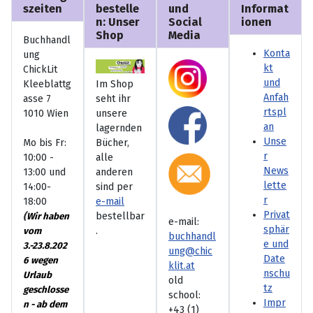
szeiten
bestelle
und
Informat
n: Unser
Social
ionen
Shop
Media
Buchhandl
Konta
ung
kt
ChickLit
und
Kleeblattg
Im Shop
Anfah
asse 7
seht ihr
rtspl
1010 Wien
unsere
an
lagernden
Unse
Mo bis Fr:
Bücher,
r
10:00 -
alle
News
13:00 und
anderen
lette
14:00-
sind per
r
18:00
e-mail
Privat
(
bestellbar
Wir haben
e-mail:
sphär
.
vom
buchhandl
e und
3.-23.8.202
ung@chic
Date
6 wegen
klit.at
nschu
Urlaub
old
tz
geschlosse
school:
Impr
n - ab dem
+43 (1)