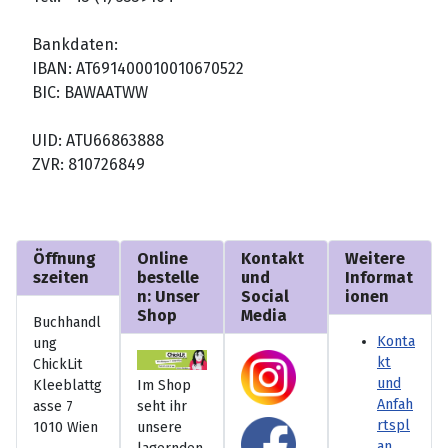
Bankdaten:
IBAN: AT691400010010670522
BIC: BAWAATWW
UID: ATU66863888
ZVR: 810726849
Öffnung
Online
Kontakt
Weitere
szeiten
bestelle
und
Informat
n: Unser
Social
ionen
Shop
Media
Buchhandl
Konta
ung
kt
ChickLit
und
Kleeblattg
Im Shop
Anfah
asse 7
seht ihr
rtspl
1010 Wien
unsere
an