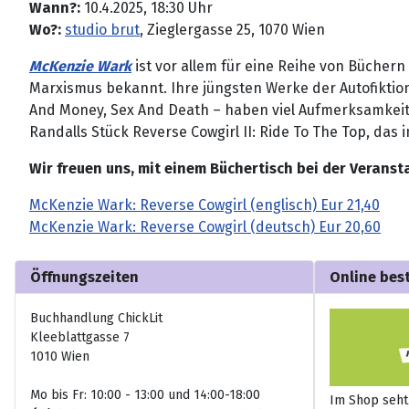
Wann?:
10.4.2025, 18:30 Uhr
Wo?:
studio brut
, Zieglergasse 25, 1070 Wien
McKenzie Wark
ist vor allem für eine Reihe von Büchern
Marxismus bekannt. Ihre jüngsten Werke der Autofiktion
And Money, Sex And Death – haben viel Aufmerksamkeit e
Randalls Stück Reverse Cowgirl II: Ride To The Top, das
Wir freuen uns, mit einem Büchertisch bei der Veransta
McKenzie Wark: Reverse Cowgirl (englisch) Eur 21,40
McKenzie Wark: Reverse Cowgirl (deutsch) Eur 20,60
Öffnungszeiten
Online bes
Buchhandlung ChickLit
Kleeblattgasse 7
1010 Wien
Mo bis Fr: 10:00 - 13:00 und 14:00-18:00
Im Shop seht