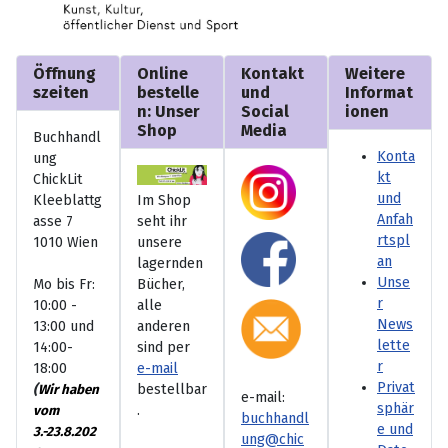
Öffnung
Online
Kontakt
Weitere
szeiten
bestelle
und
Informat
n: Unser
Social
ionen
Shop
Media
Buchhandl
Konta
ung
kt
ChickLit
und
Kleeblattg
Im Shop
Anfah
asse 7
seht ihr
rtspl
1010 Wien
unsere
an
lagernden
Unse
Mo bis Fr:
Bücher,
r
10:00 -
alle
News
13:00 und
anderen
lette
14:00-
sind per
r
18:00
e-mail
Privat
(
bestellbar
Wir haben
e-mail:
sphär
.
vom
buchhandl
e und
3.-23.8.202
ung@chic