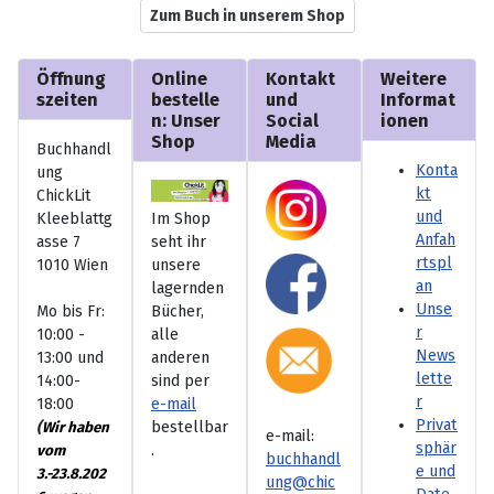
Zum Buch in unserem Shop
Öffnung
Online
Kontakt
Weitere
szeiten
bestelle
und
Informat
n: Unser
Social
ionen
Shop
Media
Buchhandl
Konta
ung
kt
ChickLit
und
Kleeblattg
Im Shop
Anfah
asse 7
seht ihr
rtspl
1010 Wien
unsere
an
lagernden
Unse
Mo bis Fr:
Bücher,
r
10:00 -
alle
News
13:00 und
anderen
lette
14:00-
sind per
r
18:00
e-mail
Privat
(
bestellbar
Wir haben
e-mail:
sphär
.
vom
buchhandl
e und
3.-23.8.202
ung@chic