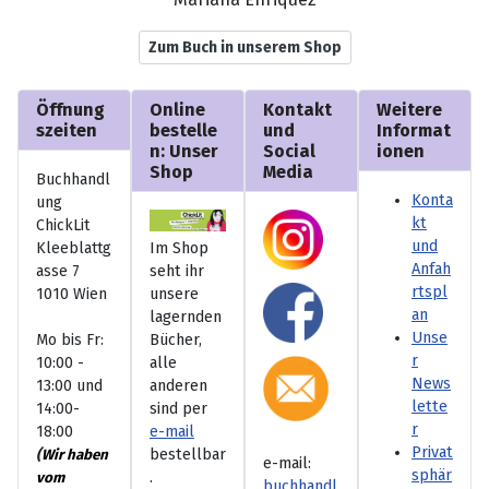
Zum Buch in unserem Shop
Öffnung
Online
Kontakt
Weitere
szeiten
bestelle
und
Informat
n: Unser
Social
ionen
Shop
Media
Buchhandl
Konta
ung
kt
ChickLit
und
Kleeblattg
Im Shop
Anfah
asse 7
seht ihr
rtspl
1010 Wien
unsere
an
lagernden
Unse
Mo bis Fr:
Bücher,
r
10:00 -
alle
News
13:00 und
anderen
lette
14:00-
sind per
r
18:00
e-mail
Privat
(
bestellbar
Wir haben
e-mail:
sphär
.
vom
buchhandl