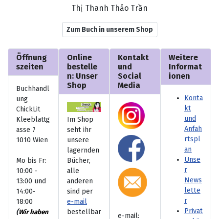
Thị Thanh Thảo Trần
Zum Buch in unserem Shop
Öffnung
Online
Kontakt
Weitere
szeiten
bestelle
und
Informat
n: Unser
Social
ionen
Shop
Media
Buchhandl
Konta
ung
kt
ChickLit
und
Kleeblattg
Im Shop
Anfah
asse 7
seht ihr
rtspl
1010 Wien
unsere
an
lagernden
Unse
Mo bis Fr:
Bücher,
r
10:00 -
alle
News
13:00 und
anderen
lette
14:00-
sind per
r
18:00
e-mail
Privat
(
bestellbar
Wir haben
e-mail: